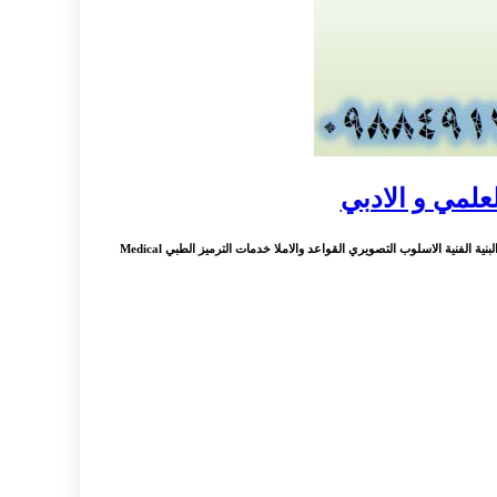
لعلمي و الادبي
: لتكون مميزاً لطلاب البكالوريا العلمي و الادبي نماذج امتحانية مع الحل في مادة اللغة العربية للثالث الثانوي العلمي و الادبي القراءة والمهارات اللغوية البنية الفكرية العاطفة البنية الفنية الاسلوب التصويري القواعد والاملا خدمات الترميز الطبي Medical