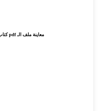
معاينة ملف الـ pdf كتاب سر النجاح في اللغة العربية للثالث الثانوي العلمي والأدبي - عماد العيسى بكالوريا