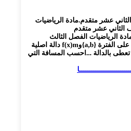
لثاني عشر متقدم.مادة الرياضيات
ف الثاني عشر متقدم
ادة الرياضيات الفصل الثالث
الننظرية الاساسية لحساب التفاضل والتكامل : نظرية (1)اذا كانت f(x)b دالة متصلة على الفترة {a,b}وf(x)m دالة اصلية
قفز تعطى بالدالة ...احسب المسافة التي
ــــــــــــــــــــــــا