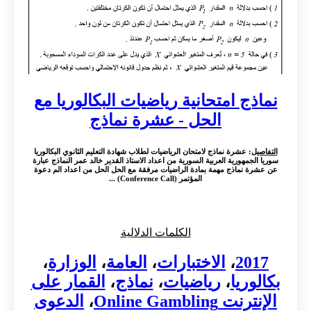
نماذج امتحانية رياضيات البكالوريا مع
الحل - عشرة نماذج
التفاصيل
: عشرة نماذج لامتحان الرياضيات لطلاب شهادة التعليم الثانوي البكالوريا
سوريا الجمهورية العربية السورية من اعداد الاستاذ القدير خالد عمر النماذج عبارة
عن عشرة نماذج مهمة بمادة الراضيات مرفقة مع الحل الحل من اعداد الم دعوة
المؤتمر (Conference Call) ...
الكلمات الدلالية
2017
،
الاختبارات
،
العامة
،
الوزارة
،
بكالوريا
،
رياضيات
،
نماذج
،
القمار على
الإنترنت Online Gambling
،
الدعوى