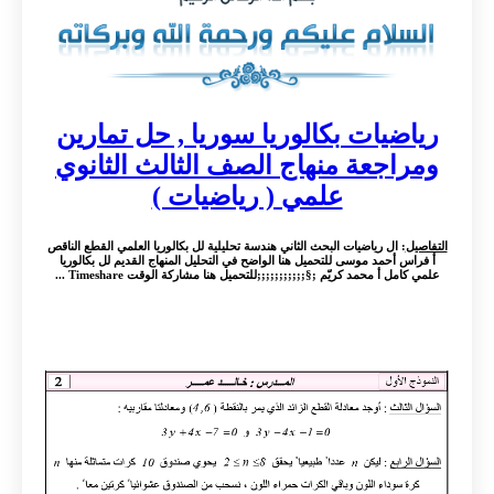
رياضيات بكالوريا سوريا , حل تمارين
ومراجعة منهاج الصف الثالث الثانوي
علمي ( رياضيات )
التفاصيل
: ال رياضيات البحث الثاني هندسة تحليلية لل بكالوريا العلمي القطع الناقص
أ فراس أحمد موسى للتحميل هنا الواضح في التحليل المنهاج القديم لل بكالوريا
علمي كامل أ محمد كريّم ;§;;;;;;;;;;;للتحميل هنا مشاركة الوقت Timeshare ...