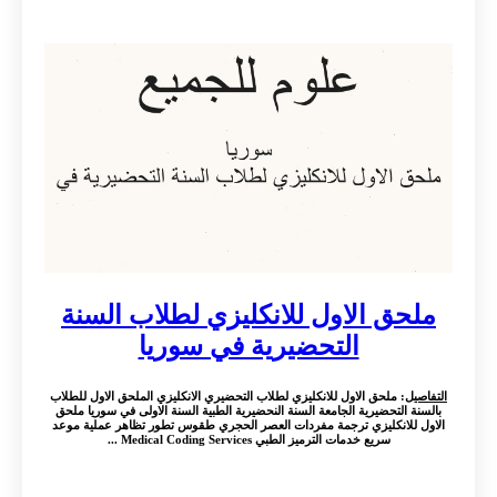
ملحق الاول للانكليزي لطلاب السنة
التحضيرية في سوريا
التفاصيل
: ملحق الاول للانكليزي لطلاب التحضيري الانكليزي الملحق الاول للطلاب
بالسنة التحضيرية الجامعة السنة النحضيرية الطبية السنة الاولى في سوريا ملحق
الاول للانكليزي ترجمة مفردات العصر الحجري طقوس تطور تظاهر عملية موعد
سريع خدمات الترميز الطبي Medical Coding Services ...