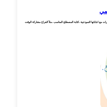
لمي
ت مع اجاباتها النموذجية ،كتابة المصطلح المناسب ،ملأ الفراغ مشاركة الوقت