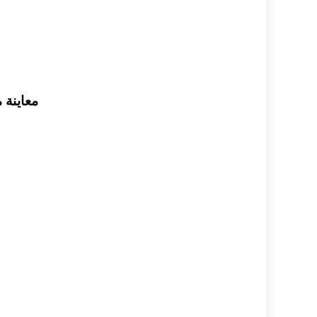
معاينة ملف الـ pdf اسئلة وأجوبة 