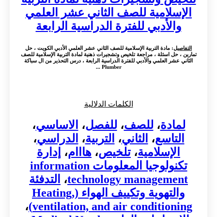
الإسلامية للصف الثاني عشر العلمي
والأدبي للفترة الدراسية الرابعة
التفاصيل
: مادة التربية الإسلامية للصف الثاني عشر العلمي الأدبي الكويت ، حل
تمارين ، حل اسئلة ، مراجعة تلخيص وتشجيرات ذهنية لمادة التربية الإسلامية للصف
الثاني عشر العلمي والأدبي للفترة الدراسية الرابعة ، درس التحذير من ال سباكة
Plumber ...
الكلمات الدلالية
لمادة
،
للصف
،
للفصل
،
الاساسي
،
التاسع
،
الثاني
،
التربية
،
الدراسي
،
الإسلامية
،
تلخيص
،
هااام
،
إدارة
تكنولوجيا المعلومات information
technology management
،
التدفئة
والتهوية وتكييف الهواء (Heating,
،
ventilation, and air conditioning)