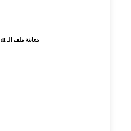
معاينة ملف الـ pdf مراجعة نهائية بمادة اللغة الفرنسية للصف الحادي عشر الأدبي الفترة الثالثة