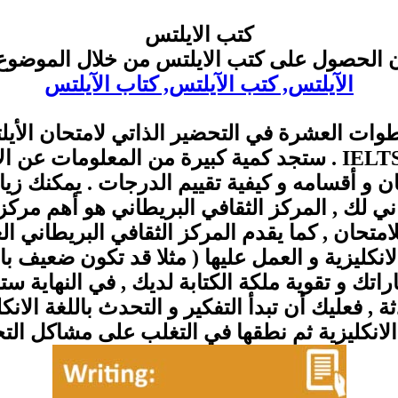
كتب الايلتس
ن الحصول على كتب الايلتس من خلال الموضوع 
الآيلتس, كتب الآيلتس, كتاب الآيلتس
وات العشرة في التحضير الذاتي لامتحان الأي
1- إبدأ مع الموقع الرسمي للايلتس IELTS . ستجد كمية كبيرة 
ن و أقسامه و كيفية تقييم الدرجات . يمكنك زي
 لك , المركز الثقافي البريطاني هو أهم مركز ف
لامتحان , كما يقدم المركز الثقافي البريطاني ا
انكليزية و العمل عليها ( مثلا قد تكون ضعيف بال
تك و تقوية ملكة الكتابة لديك , في النهاية س
فعليك أن تبدأ التفكير و التحدث باللغة الانكل
 الانكليزية ثم نطقها في التغلب على مشاكل الت