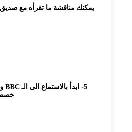
يمكنك مناقشة ما تقرأه مع صديق 
5- ابدأ بالاستماع الى الـ BBC و الـ CNN و مشاهدة الأفلام البريطانية , العروض المسرحية و الأغاني الانكليزية
خصص من وقتك 30 د