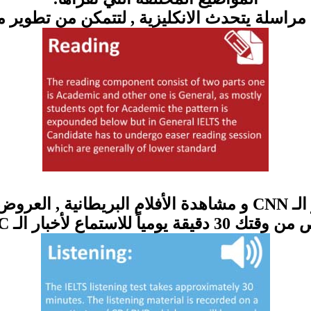
مراسلة يتحدث الانكليزية , لتتمكن من تطوير 
قيقة يومياً للاستماع لأخبار الـ BBC .