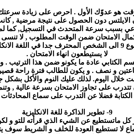
ن الايلتس دون الحصول على نتيجة مرضية , كان
اعي بسبب سرعة المتحدث في التسجيل, كما لم
ن اكمال الامتحان ضمن الوقت المطلوب , لا تنسى
ضمن مجال من 0 الى 9 , يشير المجموع 9 الى الشخص المحترف جدا
لا يستيطعون انهاء الامتحان .
 الكتابي عادة ما يكونو ضمن هذا الترتيب . و
عتين و نصف . و يكون للطالب فترة راحة قصي
لال اليوم. لذلك عليك النوم والأكل بشكل جيد
ن تتدرب على تجاوز الامتحان بسرعة عالية , وتن
 الكتابة فضلا عن التدرب على سماع المحادثات 
9- تطوير الذاكرة للغة الانكليزية
ر كل ماتستطيع عن الشيء الذي قرأته للتو و ل
ماع لا تستطيع العودة للخلف و الشريط سوف ي