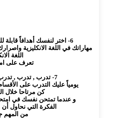
6- اختر لنفسك أهدافاً قابلة للتحقيق . للحصول على معدل أيلتس مناسب ومرضي .. عليك أن تكون واقعي
مهاراتك في اللغة الانكليزية واصرا
اللغة الا
تعرف على امت
7- تدرب , تدرب , تدرب ! , اصرف كل الوقت الذي تستطيع توفيره في التدريب على الامتحان
يومياً عليك التدرب على الأقسا
كن مرتاحا خلال ا
و عندما تمتحن نفسك في امتحا
الفكرة التي نحاول أن 
من المهم جد