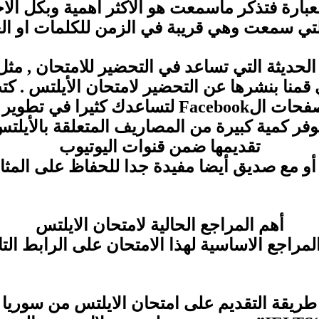
العبارة فتذكر ماسمعت هو الاكثر اهمية وبكل ال
لتي سمعت وهي قريبة في الزمن للكلمات او ا
قمنا بنشرها عن التحضير لامتحان الأيلتس . كت
اشترك في قنوات موقع YouTube و صفحات الcebook
توفر كمية كبيرة من المصاريف المتعلقة بالأيل
تقديمها ضمن قنوات اليوتيوب
مع صديق أيضا مفيدة جدا للحفاظ على المثابر
أهم المراجع الحالية لامتحان الايلتس
المراجع الاساسية لهذا الامتحان على الرابط الت
طريقة التقديم على امتحان الايلتس من سوريا