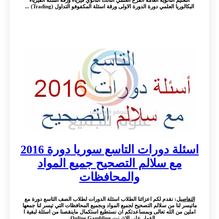
التعليم الثانوية العامة الفرع العلمي الثالث الثانوي فيزياء ورقة اسئلة الفيزياء
البكالوريا العلمي دورة الدورة الاولى ورقة اسئلة المكفوفو التداول (Trading) ...
اسئلة دورات التاسع سوريا دورة 2016
مع سلالم التصحيح جميع المواد
والمحافظات
التفاصيل
: نقدم لكم اعزائنا الطلاب اسئلة الدورات لطلاب الصف التاسع دورة مع
ماتيسر لنا من سلالم التصحيح لجميع المواد وبجميع المحافظات التي تيسر لنا جمعها
املين من الله تعالى وبمساعدتكم ان نستطيع استكمال ماينقصنا من اسئلة لبقية ا
القمار على الإنترنت Online Gambling ...