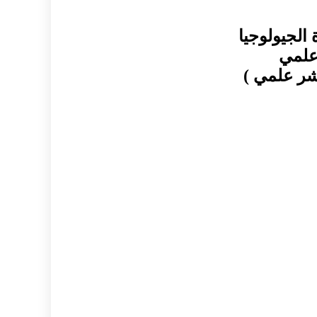
لجيولوجيا
شر علمي )