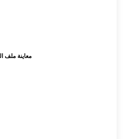
معاينة ملف الـ pdf بحث عن الصخور الرسوبية مادة الجيولوجيا صف حادي 