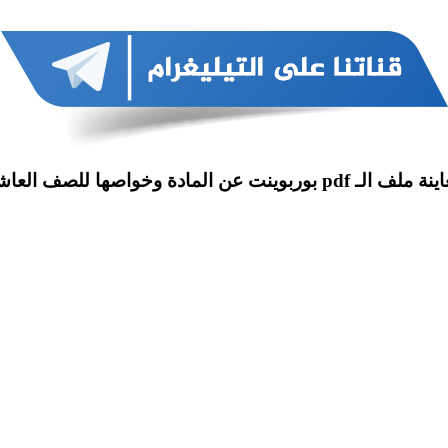
لف الـ pdf بوربوينت عن المادة وخواصها للصف العاشر