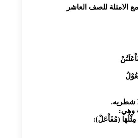
ع الامثلة للصف العاشر
اْعَلَتُنْ
عُوْلُ
شطريه
.
وهي
:
لُهَا
(
مُفَاْعَلْ
):