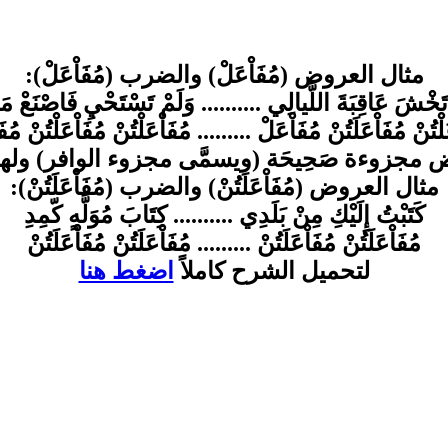
مثال العروض
(
مُفَاْعَلْ
)
والضرب
(
مُفَاْعَلْ
):
 تَخْشَ عَاقِبَةَ اللَّيالِي .......... وَلَمْ تَسْتَحْيِ
فَاصْنَعْ مَ
لْتُنْ
مُفَاْعَلَتُنْ
مُفَاْعَلْ
.........
مُفَاْعَلْتُنْ مُفَاْعَلْتُنْ
مُفَ
مجزوءة صَحِيحَة
(
ويسمَّى مجزوء الوافر
)
ولها
مثال العروض
(
مُفَاْعَلَتُنْ
)
والضرب
(
مُفَاْعَلَتُنْ
):
كَتَبْتُ إِلَيْكِ مِنْ بَلَدِي .......... كِتَابَ مُوَلَّهٍ
كّمِدِ
مُفَاْعَلَتُنْ
مُفَاْعَلَتُنْ
.........
مُفَاْعَلَتُنْ
مُفَاْعَلَتُنْ
لتحميل الشرح كاملاً
اضغط هنا