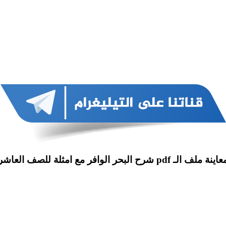
اينة ملف الـ pdf شرح البحر الوافر مع امثلة للصف العاشر