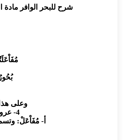
شرح للبحر الوافر مادة ال
مُفَاْعَلَت
بُحُورُ
وعلى هذا
4-
عرو
أ‌
-
مُفَاْعَلْ
:
وتسم