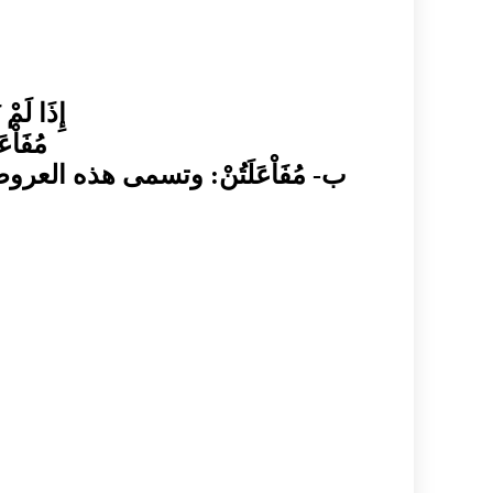
إِذَا لَمْ
مُفَاْعَ
ب‌
-
مُفَاْعَلَتُنْ
:
وتسمى هذه العروض 