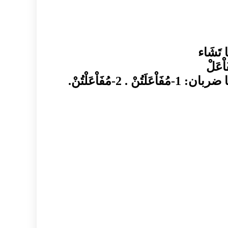
ا تَشَاء
اْعَلْ
 ضربان: 1
-
مُفَاْعَلَتُنْ
. 2-
مُفَاْعَلْتُنْ
.