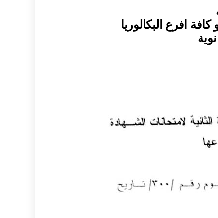
كافة افرع البكالوريا
نوية