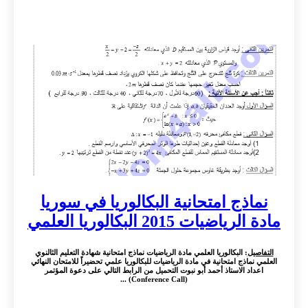
نماذج امتحانية البكالوريا في سوريا
مادة الرياضيات 2015 البكالوريا العلمي
التفاصيل
: البكالوريا العلمي مادة الرياضيات نماذج امتحانية شهادة التعليم الثالنوي
العلمي نماذج امتحانية في مادة الرياضيات للبكالوريا علمي تحضيراً للامتحان النهائي
اعداد الاستاذ أحمد أبو نبوت التحميل من الرابط التالي على دعوة المؤتمر
(Conference Call) ...