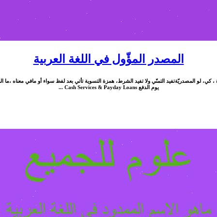
المصدر‬ المؤّول في اللغة العربية
، كي، لو المصدريّةتفيد التمنّي ولا تفيد الشرط، همزة التسوية تأتي بعد لفظ سواء أو مافي معناه ،ما 
يوم الدفع Cash Services & Payday Loans ...