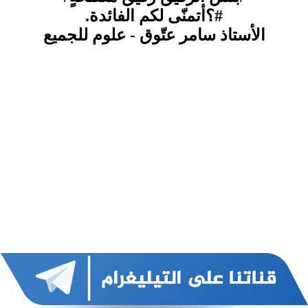
#؟أتمنّى لكم الفائدة.
الأستاذ سامر عتّوق - علوم للجميع