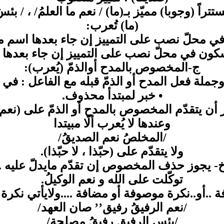
(ما) تُعرب:
 في محلّ نصب على التمييز إن جاء بعدها اسم م
كون في محلّ نصب على التمييز إن جاء بعدها جم
ج-المخصوص بالمدح أوالذمّ (يُعرب):
وجملة فعل المدح أو الذمّ قبله مع الفاعل : في 
• خبر لمبتدأ محذوف.
 أن يتقدّم المخصوص بالمدح أو الذمّ على (نعم
وعندها لا يُعرب ألّا مبيتدا
/المخلصُ نعم الصديقُ/
ولا يتقدّم على (حبّذا ، لا حبّذا).
- يجوز حذف المخصوص إن تقدّم مايدلّ عليه .
توكّلت على الله و نعم الوكيلُ.
..أو..نكرة موصوفة أو مضافة ....ولايأتي نكرة
/نعم الرفيقُ رفيق’’ صان العهد/
/بئس الرفيق رفيقُ مصلحةٍ/