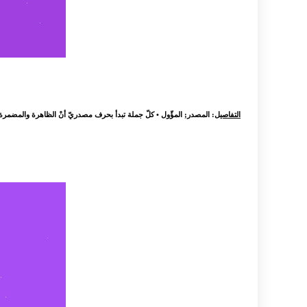
التفاصيل
: ‏المصدر; المؤّول • كلّ جملة تبدأ بحرف مصدريّ أنْ الظاهرة والمضمرة 