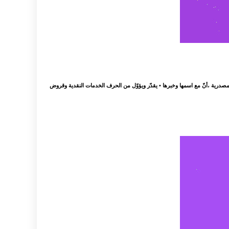
المصدرية ،أنّ مع اسمها وخبرها • يقدّر ويؤوّل من الحرف الخدمات النقدية وقروض