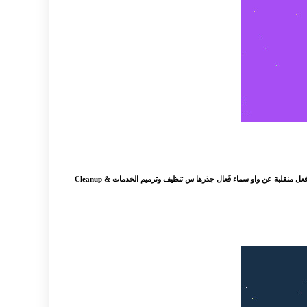
: ;‏الاسم; الممدود هو الاسم المفرد المنتهي بألف بعدها همزة سماء ،بناء، صحراء ;‏أوّلا; همزتها تكون أصلية قَرّاء فعّال جذرها قرأ فعل زائدة للتأنيث حسناء فعلاء جذرها حسن فعل منقلبة عن واو سماء فَعال جذرها س تنظيف وترميم الخدمات Cleanup &