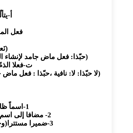
أ-يتأ
فعل المد
(نَ
(حبّذا: فعل ماض جامد لإنشاء ا
ت-فعلا الذمّ
(لا حبّذا: لا: نافية ،حبّذا : فعل م
1-اسماً ظاهراً معرّفا بأل / نِعم الصفةُ الإيثارُ/ ، / بِئسَ الصفةُ الأنانيّةُ/.
2- مضافا إلى اسم معرّف بأل /ِ نعم قائدُ الجيشِ خالدٌ / ، / بِئس قائدُ الجيشِ الجبانُ/.
3-ضميرا مستترا(وجوبا) مميّزا باسم نكرة / نعمَ صديقاً الوفيُّ / ، / بِئس صديقاً الخائنُ/