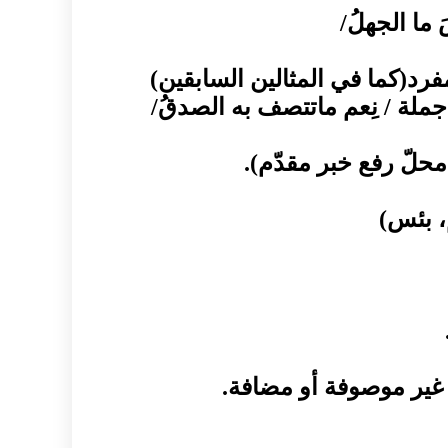
فرد(كما في المثالين السابقين)
لة / نِعم ماتتصف به الصدقُ/
محلّ رفع خبر مقدّم).
، بئس)
 غير موصوفة أو مضافة.