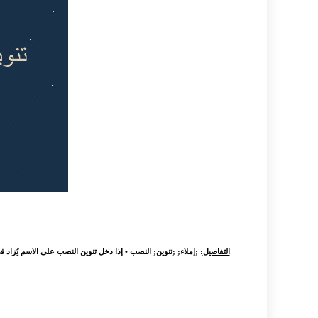
التفاصيل
: ;‏إملاء; ;‏تنوين; النصب • إذا دخل تنوين النصب على الاسم يُزاد في