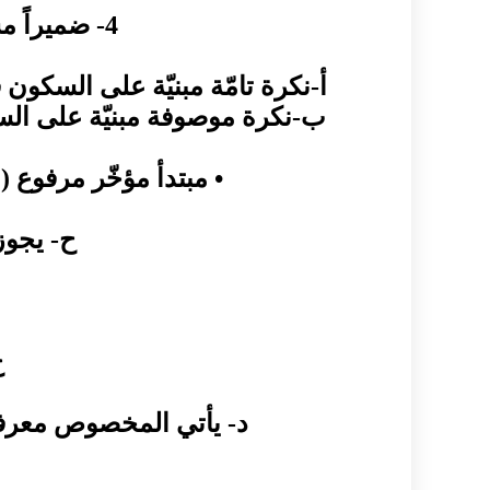
4- ضميراً مستتراً (وجوبا) مميّز بـ(ما) / نعم ما العلمُ/ ، / بئسَ ما الجهلُ/
أ-نكرة تامّة مبنيّة على السكون
ب-نكرة موصوفة مبنيّة على الس
• مبتدأ مؤخّر مرفوع (
ح- يجوز
خ
د- يأتي المخصوص معرفة 