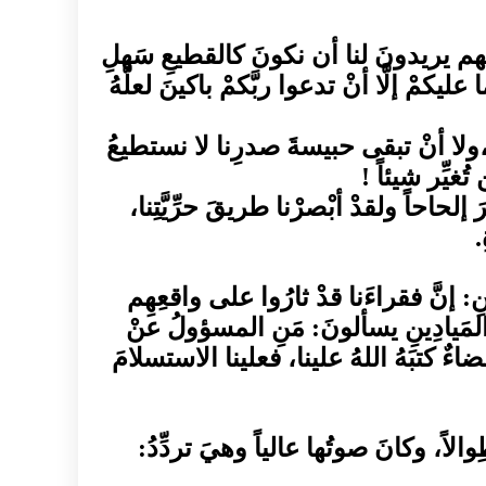
إنَّهم يريدونَ لنا أن نكونَ كالقطيعِ سَهلِ
ليكمْ إلَّا أنْ تدعوا ربَّكمْ باكينَ لعلَّهُ
ا،ولا أنْ تبقى حبيسةَ صدرِنا لا نستطيعُ
يِّر شيئاً !
حاحاً ولقدْ أبْصرْنا طريقَ حرِّيَّتِنا،
.
ِ: إنَّ فقراءَنا قدْ ثارُوا على واقعِهِم
لمَيادِينِ يسألونَ: مَنِ المسؤولُ عنْ
اءٌ كتبَهُ اللهُ علينا، فعلينا الاستسلامَ
والاً، وكانَ صوتُها عالياً وهيَ تردِّدُ: