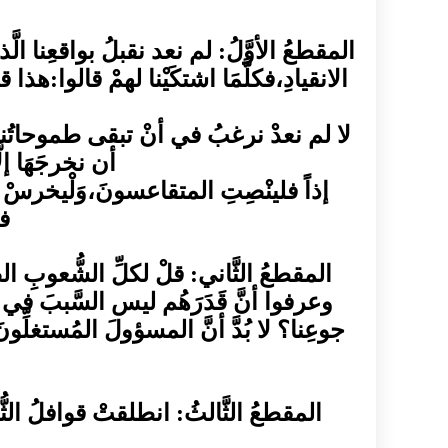
المقطعُ الأوَّلُ: لم نعد نقبلُ بواقعِنا الّ
الانقيادِ،فكلَّمَا اشتكَيْنا لهمْ قالوا:هذا ق
لا لم نعدْ نرغبُ في أنْ تبقى طموحاتُنا أ
أن نخرجَهَا إ
إذاً فلينْصِتِ المتقاعسونَ،وَلْيخرسْ كلّ
فا
المقطعُ الثَّاني: قلْ لكلِّ الشُّعوبِ الص
وعرفوا أنَّ قَدَرَهُم ليس السَّببَ في 
جوعِنا؟ لا بُدَّ أنَّ المسؤولَ المُستغلِّو
المقطعُ الثَّالثُ: انطلقتْ قوافلُ الثُّوَ