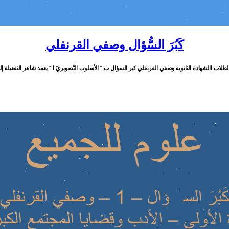
كَبُرَ السُّؤال وصفي القرنفلي
طلاب االشهادة الثانويه وصفي القرنفلي كبر السؤال ب ¨ الأسلوب التَّصويريّ ا ¨ يعمد شاعر التفعيلة إلى 