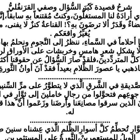
شرحُ قصيدة كَبُرَ السُّؤال وصفي القرَنفُليُّ
َذي أرادَهُ لنا المستغلُّونَ،وكنتُ مُقتنعاً بهِ سابقاً،
ضاءٌ وقَدَرٌ ألا ترضَونَ بهِ؟! القناعةُ كنزٌ لا يفنى، ما ع
يُغيِّرُ واقعَكم .
حلاماً في السَّماءِ، ننظرُ إلى النَّجومِ ونحلمُ به
لَّا بشكلِ شعرٍ هامسٍ وخربشات على الأوراق لن تُغ
ُ المتردِّدينَ،فلقدْ صارَ السُّؤالُ عن حقوقنا أكثرَ إل
ذهبي يا عصورَ الظَّلامِ بعيداً فقدْ آنَ أوانُ الثَّورةِ
..................................
َّديقةِ في الشَّرقِ الَّذي لا يتطوَّرُ على مرِّ السِّنين
جوعِهم فتحوَّلوا من رجالٍ خاملينَ إلى ثوَّارٍ في ا
نَ الَّذين سرقوا مصانِعَنا وأرضَنا وزَعَموا أنَّ هذا قض
له.
...........................................
ّارِ تُحطِّمُ كلَّ أسوارِالظُّلمِ الَّذي عِشناه سنينَ طِ
الويلُ للمستعمرينْ،الثَّورةُ على المستثمرين.