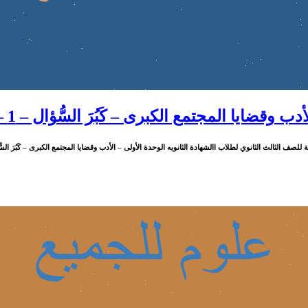
ضايا المجتمع الكبرى – كَبُرَ السُّؤال – 1 – وصفي القرنفلي
لصف الثالث الثانوي لطلاب االشهادة الثانويه الوحدة الأولى – الأدب وقضايا المجتمع الكبرى – كَبُرَ السُّؤال 