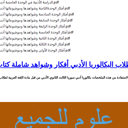
طلاب البكالوريا الأدبي أفكار وشواهد شاملة كتاب
ة من هذه الملخصات ‏بكالوريا أدبي سوريا الثالث الثانوي الأدبي‏ من قبل ‏‏مادة اللغة العربية لطلاب البكالوريا ال