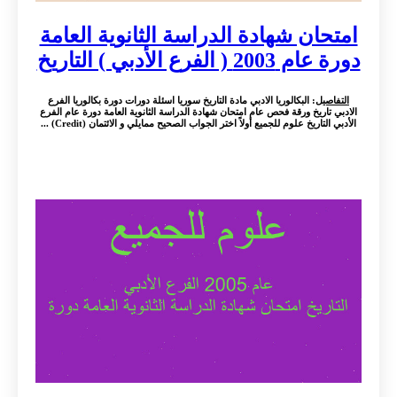
امتحان شهادة الدراسة الثانوية العامة
دورة عام 2003 ( الفرع الأدبي ) التاريخ
التفاصيل
: البكالوريا الادبي مادة التاريخ سوريا اسئلة دورات دورة بكالوريا الفرع
الادبي تاريخ ورقة فحص عام امتحان شهادة الدراسة الثانوية العامة دورة عام الفرع
الأدبي التاريخ علوم للجميع أولاً اختر الجواب الصحيح ممايلي و الائتمان (Credit) ...