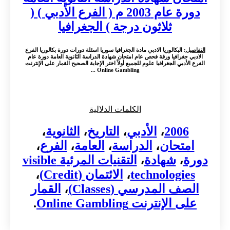
دورة عام 2003 م ( الفرع الأدبي ) (
ثلاثون درجة ) الجغرافيا
التفاصيل
: البكالوريا الادبي مادة الجغرافيا سوريا اسئلة دورات دورة بكالوريا الفرع
الادبي جغرافيا ورقة فحص عام امتحان شهادة الدراسة الثانوية العامة دورة عام
الفرع الأدبي الجغرافيا علوم للجميع أولاً اختر الإجابة الصحيح القمار على الإنترنت
Online Gambling ...
الكلمات الدلالية
2006
،
الأدبي
،
التاريخ
،
الثانوية
،
امتحان
،
الدراسة
،
العامة
،
الفرع
،
دورة
،
شهادة
،
التقنيات المرئية visible
technologies
،
الائتمان (Credit)
،
الصف المدرسي (Classes)
،
القمار
على الإنترنت Online Gambling
.