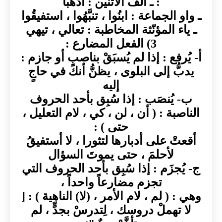
: ـ ألف الاثنين : اذهبَا
ـ واو الجماعة : ابنُوا ، تنبَّهُوا ، استفيقُوا
ـ ياء المؤنّثة المخاطبة : تعالي ، تيهي
3) الفعل المضارع :
أ- يُرفع : إذا لم يُسبَقْ بناصبٍ أو جازم :
يدبُّ إلى البلوى ، يظنُّ أنك في حاجٍ
إليه
ب- يُنصَب : إذا سُبِق بأحد الحروف
الناصبة : ( أن ، لن ، كي ، لام التعليل ،
حتى ) :
أقعتْ على أدبارها لتثورا ، لا أستفيقُ
لأحلمَ ، حتى يموتَ السؤال
ج- يُجزَم : إذا سُبِق بأحد الحروف التي
تجزم مضارعاً واحداً ،
وهي : ( لم ، لام الأمر ، (لا) الناهية ) : [
لا تهملْ دروسك ، لِتدرسْ بجدٍّ ، لم