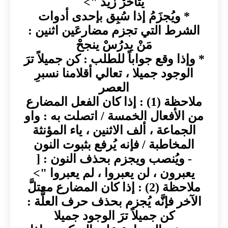
يتأخَّرْ زيدٌ ">
* ويُجزَمُ إذا سُبِق بإحدى أدوات
الشرط التي تجزم مضارعَين اثنين :
مَنْ يدرُسْ ينجحْ
* وإذا وقع جواباً للطلب : كن جميلاً ترَ
الوجود جميلا ، تعالي أقلامنا نسبرِ
العصر
ملاحظة (1) : إذا كان الفعل المضارع
من الأفعال الخمسة / اتصلت به : واو
الجماعة ، ألف الاثنين ، ياء المؤنثة
المخاطبة / فإنه يُرفع بثبوت النون
- ويُنصب ويجزم بحذف النون : [
يعبرون ، لن يعبروا ، لم يعبروا ">
ملاحظة (2) : إذا كان المضارع معتلَّ
الآخر فإنَّه يُجزم بحذف حرف العلَّة :
كن جميلاً ترَ الوجود جميلا