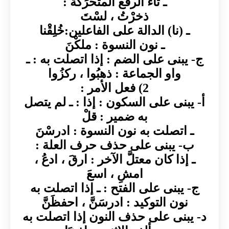
ـ تاء الرفع المتحرِّكة :
ذخرْتُ ، لسْتَ
ـ (نا) الدالة على الفاعلين:خُلِقْنا
ـ نون النسوة : ملكْنَ
ج- يبنى على الضم : إذا اتصلت به : ـ
واو الجماعة : ذهبُوا ، ركزُوا
2) فعل الأمر :
أ- يبنى على السكون : إذا : ـ لم يتصل
به ضمير : قلْ
ـ اتصلت به نون النسوة : ادرسْنَ
ب- يبنى على حذف حرف العلة :
ـ إذا كان معتلَّ الآخر : ارقَ ، ادعُ ،
امشِ ، اسعَ
ج- يبنى على الفتح : ـ إذا اتصلت به
نون التوكيد : ادرسَنَّ ، احفظَنَّ
د- يبنى على حذف النون إذا اتصلت به