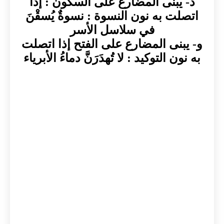
د- يبنى المضارع على السكون : إذا
اتصلت به نون النسوة : نسوةٌ يُسقْنَ
في سلاسل الأسر
و- يبنى المضارع على الفتح إذا اتصلت
به نون التوكيد : لا تُهدَرَنَّ دماءُ الأبرياء