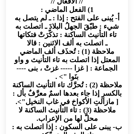
// الأفعال //
1) الفعل الماضي :
أ- يُبنى على الفتح : إذا : ـ لم يتصل به
شيء : طبّقَ الجهلُ البلادَ ـ اتصلت به
تاء التأنيث الساكنة : تذكّرَتْ فتكاتها
ـ اتصلت به ألف الاثنين : قالا
ملاحظة (1) : تُحذَف ألف الماضي
المعتل إذا اتصلت به تاء التأنيث و واو
الجماعة : [ غزا ----- غزتْ ، بنى ----
بنَوا "> .
ملاحظة (2) : تُحرَّك تاء التأنيث الساكنة
بالكسرِ إذا جاء بعدها اسمٌ معرَّفٌ بأل :
[ مازالتِ الأكواخ في غاب النخيل">.
ملاحظة (3) : تاء التأنيث الساكنة لا
محلَّ لها من الإعراب.
ب- يبنى على السكون : إذا اتصلت به :