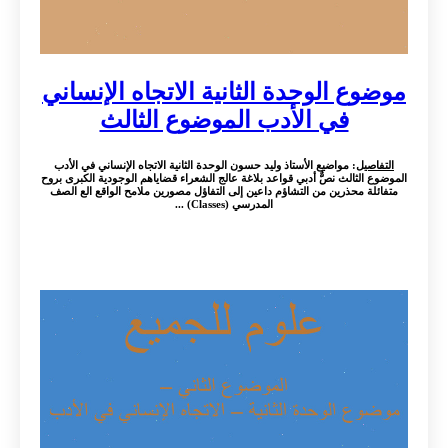
موضوع الوحدة الثانية الاتجاه الإنساني
في الأدب الموضوع الثالث
التفاصيل
: مواضيع الأستاذ وليد حسون الوحدة الثانية الاتجاه الإنساني في الأدب
الموضوع الثالث نصٌّ أدبي قواعد بلاغة عالج الشعراء قضاياهم الوجودية الكبرى بروح
متفائلة محذرين من التشاؤم داعين إلى التفاؤل مصورين ملامح الواقع الع الصف
المدرسي (Classes) ...