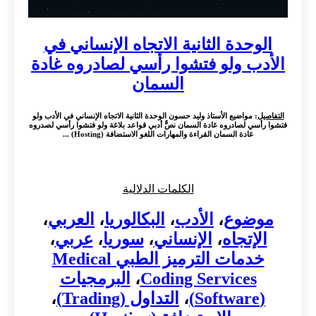
الوحدة الثانية الاتجاه الإنساني في
الأدب ولو فتشوا رأسي لصادروه غادة
السمان
التفاصيل
: مواضيع الأستاذ وليد حسون الوحدة الثانية الاتجاه الإنساني في الأدب ولو
فتشوا رأسي لصادروه غادة السمان نصٌّ أدبي قواعد بلاغة ولو فتشوا رأسي لصدروه
غادة السمان القراءة والمهارات اللغو الاستضافة (Hosting) ...
الكلمات الدلالية
موضوع
،
الأدب
،
البكالوريا
،
العربي
،
الإتجاه
،
الإنساني
،
سوريا
،
عربي
،
خدمات الترميز الطبي Medical
Coding Services
،
البرمجيات
(Software)
،
التداول (Trading)
،