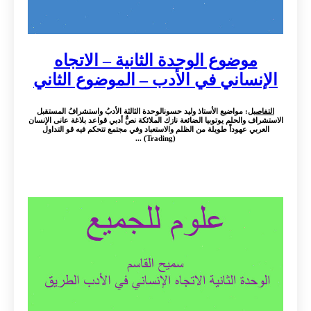
موضوع الوحدة الثانية – الاتجاه
الإنساني في الأدب – الموضوع الثاني
التفاصيل
: مواضيع الأستاذ وليد حسونالوحدة الثالثة الأدبُ واستشرافُ المستقبل
الاستشراف والحلم يوتوبيا الضائعة نازك الملائكة نصٌّ أدبي قواعد بلاغة عانى الإنسان
العربي عهوداً طويلة من الظلم والاستعباد وفي مجتمع تتحكم فيه قو التداول
(Trading) ...