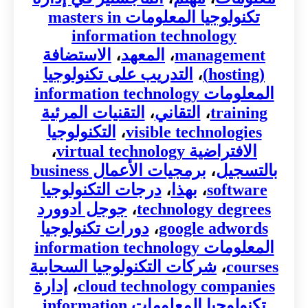
تكنولوجيا المعلومات masters in
information technology
management
،
المعهد
،
الاستضافة
(hosting)
،
التدريب على تكنولوجيا
المعلومات information technology
training
،
التقاني
،
التقنيات المرئية
visible technologies
،
التكنولوجيا
الافتراضية virtual technology
،
بالتسجيل
،
برمجيات الأعمال business
software
،
بهذا
،
درجات التكنولوجيا
technology degrees
،
جوجل ادوورد
google adwords
،
دورات تكنولوجيا
المعلومات information technology
courses
،
شركات التكنولوجيا السحابية
cloud technology companies
،
إدارة
تكنولوجيا المعلومات information