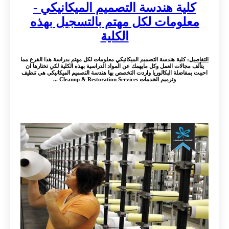
كلية هندسة التصميم الميكانيكي -
معلومات لكل مهتم بالتسجيل بهذه
الكلية
التفاصيل
: كلية هندسة التصميم الميكانيكي معلومات لكل مهتم بدراسة هذا الفرع مما
يتألف مجالات العمل وكل مايهمك عن المواد الدراسية بهذه الكلية لكي تختارها ان
احببت بمفاضلة البكالوريا واردت التخصص بها هندسة التصميم الميكانيكي هي تنظيف
وترميم الخدمات Cleanup & Restoration Services ...