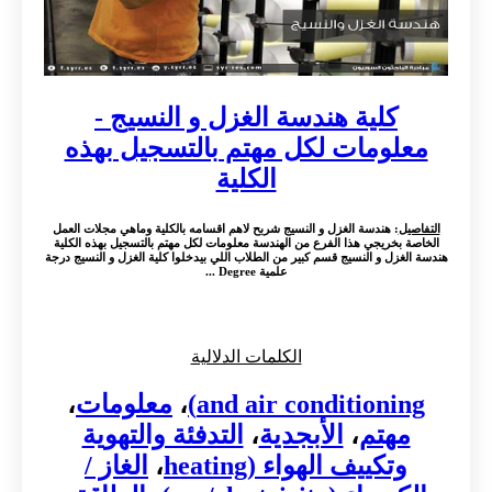
كلية هندسة الغزل و النسيج -
معلومات لكل مهتم بالتسجيل بهذه
الكلية
التفاصيل
: هندسة الغزل و النسيج شربح لاهم اقسامه بالكلية وماهي مجلات العمل
الخاصة بخريجي هذا الفرع من الهندسة معلومات لكل مهتم بالتسجيل بهذه الكلية
هندسة الغزل و النسيج قسم كبير من الطلاب اللي بيدخلوا كلية الغزل و النسيج درجة
علمية Degree ...
الكلمات الدلالية
and air conditioning)
،
معلومات
،
مهتم
،
الأبجدية
،
التدفئة والتهوية
وتكييف الهواء (heating
،
الغاز /