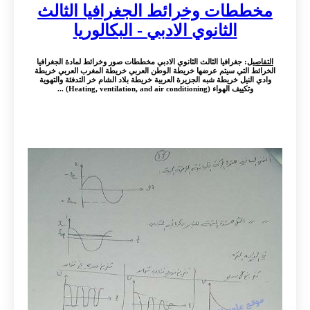
مخططات وخرائط الجغرافيا الثالث
الثانوي الادبي - البكالوريا
التفاصيل
: جغرافيا الثالث الثانوي الادبي مخططات صور وخرائط لمادة الجغرافيا
الخرائط التي سيتم عرضها خريطة الوطن العربي خريطة المغرب العربي خريطة
وادي النيل خريطة شبه الجزيرة العربية خريطة بلاد الشام خر التدفئة والتهوية
وتكييف الهواء (Heating, ventilation, and air conditioning) ...