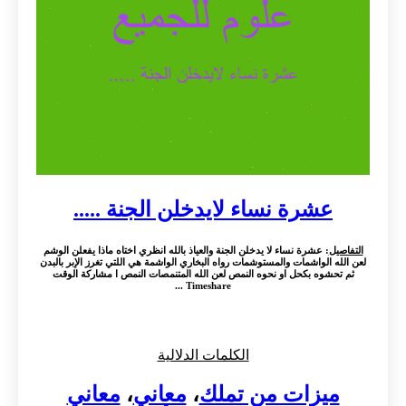
عشرة نساء لايدخلن الجنة .....
التفاصيل
: عشرة نساء لا يدخلن الجنة والعياذ بالله انظري اختاه ماذا يفعلن الوشم
لعن الله الواشمات والمستوشمات رواه البخاري الواشمة هي اللتي تغرز الإبر بالبدن
ثم تحشوه بكحل او نحوه النمص لعن الله المتنمصات النمص ا مشاركة الوقت
Timeshare ...
الكلمات الدلالية
ميزات من تملك
،
معاني
،
معاني