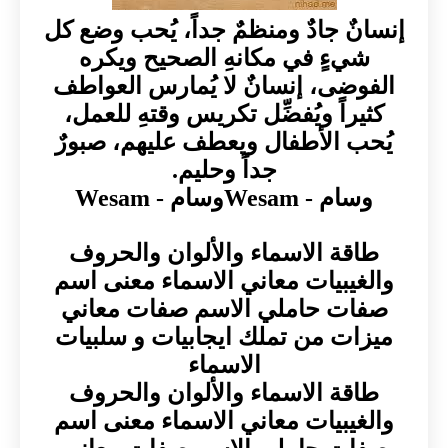
إنسانٌ جادٌ ومنظمٌ جداً، يُحب وضع كل
شيءٍ في مكانهِ الصحيح ويكره
الفوضى، إنسانٌ لا يُمارس العواطف
كثيراً ويُفضِّل تكريس وقتهِ للعمل،
يُحب الأطفال ويعطف عليهم، صبورٌ
جداً وحليم.
وسام - Wesamوسام - Wesam
طاقة الاسماء والألوان والحروف
والغيبيات معاني الاسماء معنى اسم
صفات حاملي الاسم صفات معاني
ميزات من تملك ايجابيات و سلبيات
الاسماء
طاقة الاسماء والألوان والحروف
والغيبيات معاني الاسماء معنى اسم